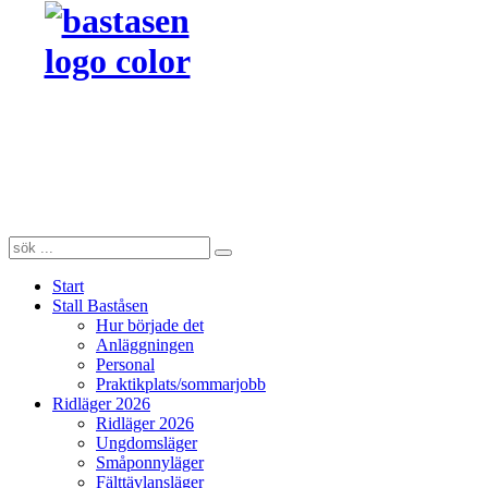
Start
Stall Baståsen
Hur började det
Anläggningen
Personal
Praktikplats/sommarjobb
Ridläger 2026
Ridläger 2026
Ungdomsläger
Småponnyläger
Fälttävlansläger