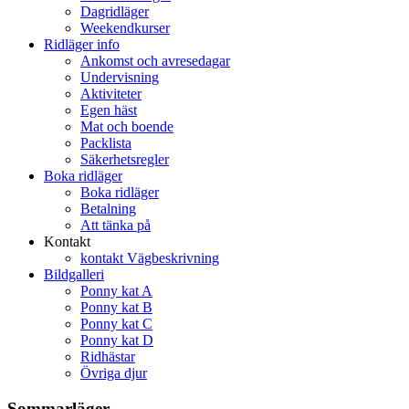
Dagridläger
Weekendkurser
Ridläger info
Ankomst och avresedagar
Undervisning
Aktiviteter
Egen häst
Mat och boende
Packlista
Säkerhetsregler
Boka ridläger
Boka ridläger
Betalning
Att tänka på
Kontakt
kontakt Vägbeskrivning
Bildgalleri
Ponny kat A
Ponny kat B
Ponny kat C
Ponny kat D
Ridhästar
Övriga djur
Sommarläger