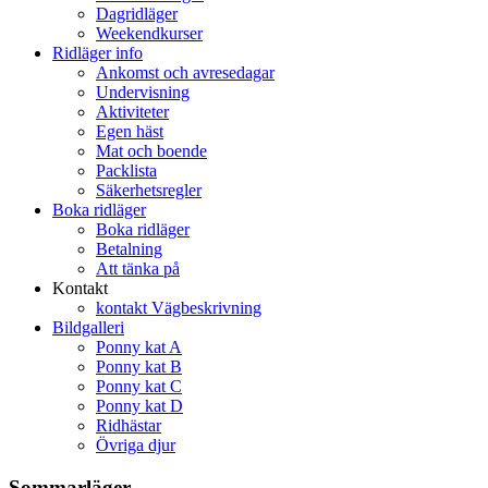
Dagridläger
Weekendkurser
Ridläger info
Ankomst och avresedagar
Undervisning
Aktiviteter
Egen häst
Mat och boende
Packlista
Säkerhetsregler
Boka ridläger
Boka ridläger
Betalning
Att tänka på
Kontakt
kontakt Vägbeskrivning
Bildgalleri
Ponny kat A
Ponny kat B
Ponny kat C
Ponny kat D
Ridhästar
Övriga djur
Sommarläger