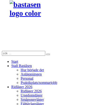
Start
Stall Baståsen
Hur började det
Anläggningen
Personal
Praktikplats/sommarjobb
Ridläger 2026
Ridläger 2026
Ungdomsläger
Småponnyläger
Fälttävlansläger