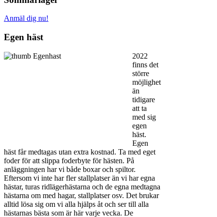
Anmäl dig nu!
Egen häst
2022
finns det
större
möjlighet
än
tidigare
att ta
med sig
egen
häst.
Egen
häst får medtagas utan extra kostnad. Ta med eget
foder för att slippa foderbyte för hästen. På
anläggningen har vi både boxar och spiltor.
Eftersom vi inte har fler stallplatser än vi har egna
hästar, turas ridlägerhästarna och de egna medtagna
hästarna om med hagar, stallplatser osv. Det brukar
alltid lösa sig om vi alla hjälps åt och ser till alla
hästarnas bästa som är här varje vecka. De